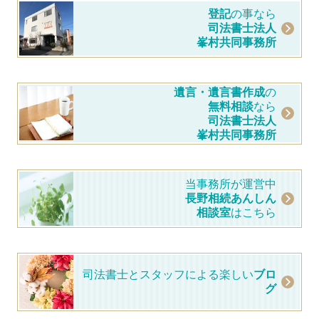
登記
の事なら
司法書士法人
峯村共同事務所
遺言・遺言書作成
の
無料相談
なら
司法書士法人
峯村共同事務所
当事務所が運営中
長野相続あんしん
相談室
はこちら
司法書士とスタッフによる楽しい
ブロ
グ